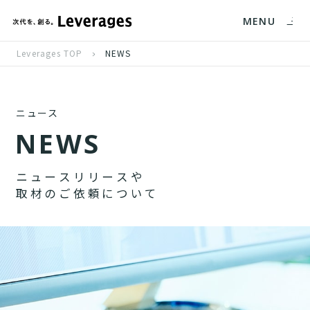
MENU
Leverages TOP
NEWS
ニュース
N
E
W
S
ニ
ュ
ー
ス
リ
リ
ー
ス
や
取
材
の
ご
依
頼
に
つ
い
て