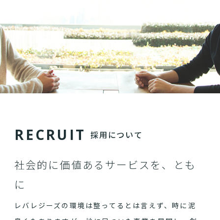
R
E
C
R
U
I
T
採用について
社会的に価値あるサービスを、とも
に
レバレジーズの環境は整ってるとは言えず、時に泥