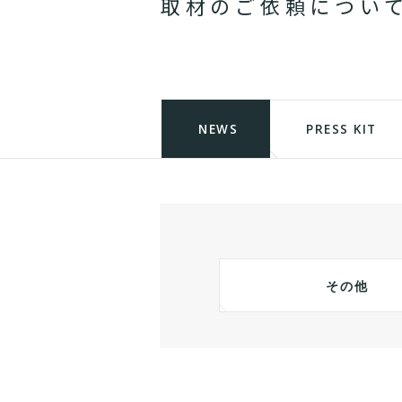
取
材
の
ご
依
頼
に
つ
い
NEWS
PRESS KIT
その他