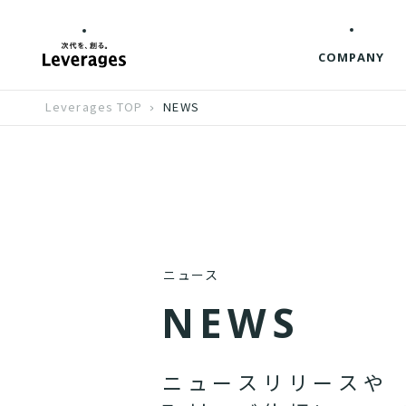
COMPANY
Leverages TOP
NEWS
ニュース
N
E
W
S
ニ
ュ
ー
ス
リ
リ
ー
ス
や