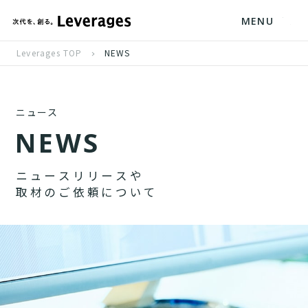
MENU
Leverages TOP
NEWS
ニュース
N
E
W
S
ニ
ュ
ー
ス
リ
リ
ー
ス
や
取
材
の
ご
依
頼
に
つ
い
て