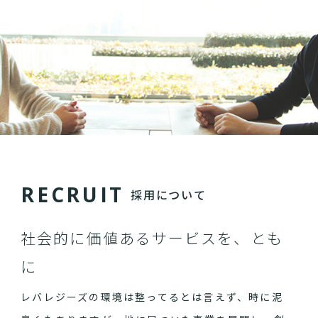
R
E
C
R
U
I
T
採用について
社会的に価値あるサービスを、とも
に
レバレジーズの環境は整ってるとは言えず、時に泥