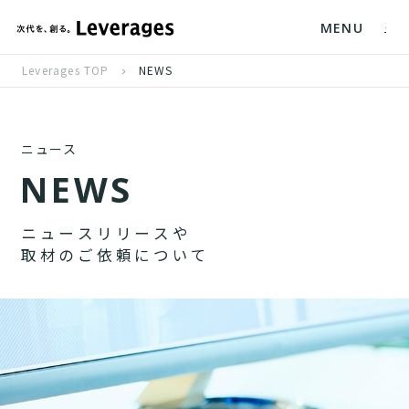
MENU
Leverages TOP
NEWS
ニュース
N
E
W
S
ニ
ュ
ー
ス
リ
リ
ー
ス
や
取
材
の
ご
依
頼
に
つ
い
て