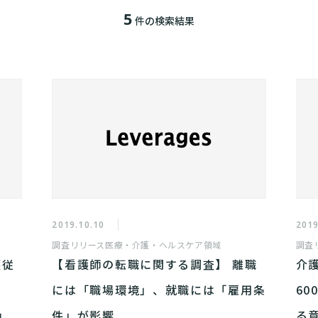
5
件の検索結果
2019.10.10
2019
調査リリース
医療・介護・ヘルスケア領域
調査
護従
【看護師の転職に関する調査】 離職
介
には「職場環境」、就職には「雇用条
6
」
件」が影響
る