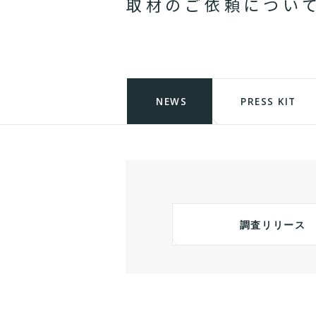
取
材
の
ご
依
頼
に
つ
い
NEWS
PRESS KIT
調査リリース