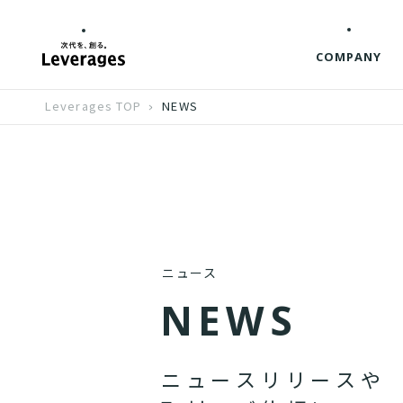
COMPANY
Leverages TOP
NEWS
ニュース
N
E
W
S
ニ
ュ
ー
ス
リ
リ
ー
ス
や