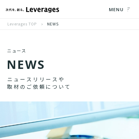
MENU
Leverages TOP
NEWS
ニュース
N
E
W
S
ニ
ュ
ー
ス
リ
リ
ー
ス
や
取
材
の
ご
依
頼
に
つ
い
て