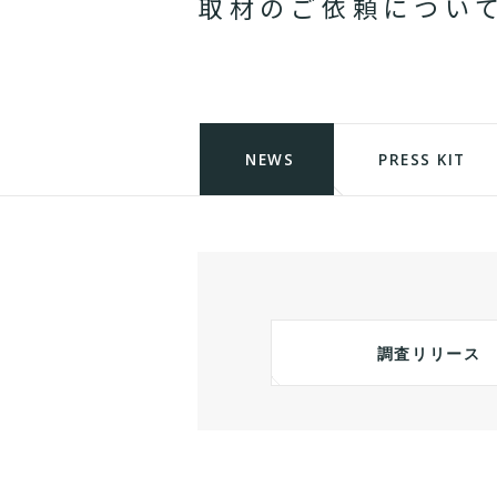
取
材
の
ご
依
頼
に
つ
い
NEWS
PRESS KIT
調査リリース