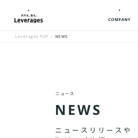
COMPANY
Leverages TOP
NEWS
ニュース
N
E
W
S
ニ
ュ
ー
ス
リ
リ
ー
ス
や