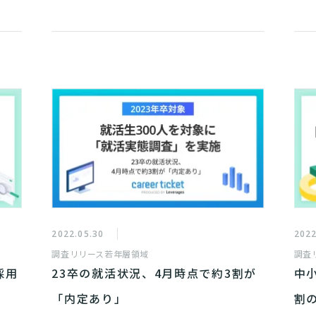
2022.05.30
2022
調査リリース
若年層領域
調査
採用
23卒の就活状況、4月時点で約3割が
中
「内定あり」
割