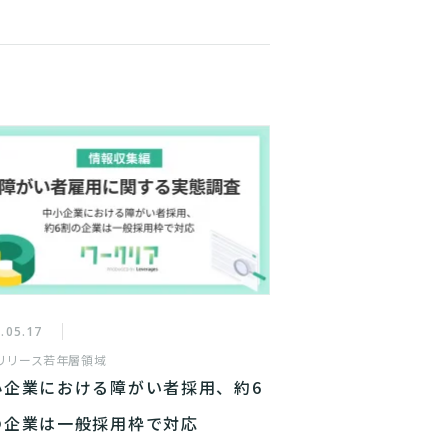
.05.17
リリース
若年層領域
小企業における障がい者採用、約6
の企業は一般採用枠で対応