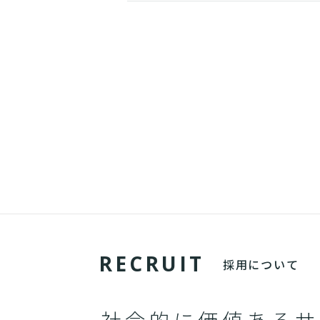
R
E
C
R
U
I
T
採用について
社会的に価値あるサ