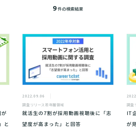
9
件の検索結果
2022.09.06
2022
調査リリース
若年層領域
調査
割が
就活生の7割が採用動画視聴後に「志
I
」と
望度が高まった」と回答
が