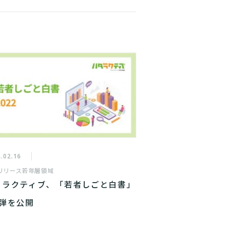
.02.16
リリース
若年層領域
タラクティブ、「若者しごと白書」
4弾を公開