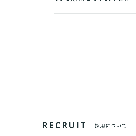
R
E
C
R
U
I
T
採用について