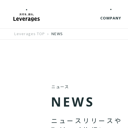
COMPANY
Leverages TOP
NEWS
ニュース
N
E
W
S
ニ
ュ
ー
ス
リ
リ
ー
ス
や