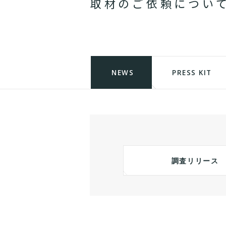
取
材
の
ご
依
頼
に
つ
い
NEWS
PRESS KIT
調査リリース