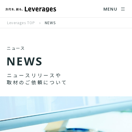
MENU
Leverages TOP
NEWS
ニュース
N
E
W
S
ニ
ュ
ー
ス
リ
リ
ー
ス
や
取
材
の
ご
依
頼
に
つ
い
て