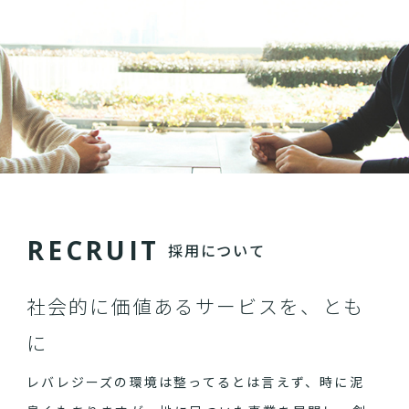
R
E
C
R
U
I
T
採用について
社会的に価値あるサービスを、とも
に
レバレジーズの環境は整ってるとは言えず、時に泥