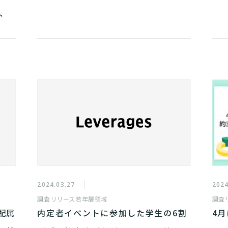
る、
2024.03.27
2024
調査リリース
若年層領域
調査
 配属
内定者イベントに参加した学生の6割
4