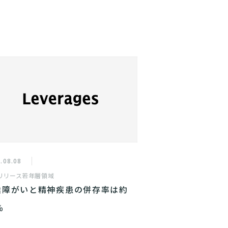
.08.08
リリース
若年層領域
達障がいと精神疾患の併存率は約
％