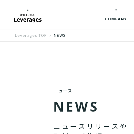
COMPANY
Leverages TOP
NEWS
ニュース
N
E
W
S
ニ
ュ
ー
ス
リ
リ
ー
ス
や