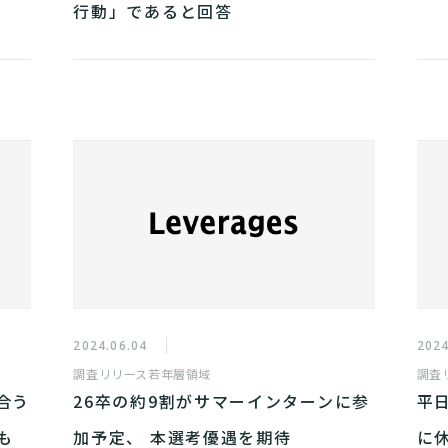
行動」であると回答
2024.06.04
2024
調査リリース
若年層領域
調査
合う
26卒の約9割がサマーインターンに参
平
も
加予定、 本選考優遇を期待
に