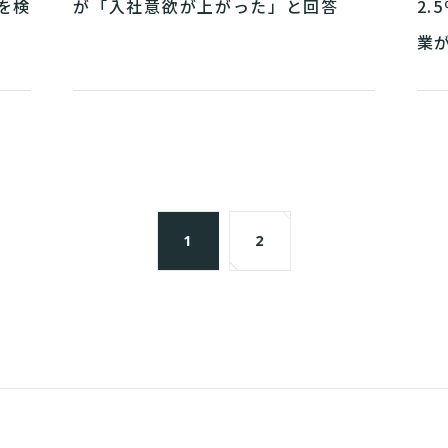
を検
が「入社意欲が上がった」と回答
2.
業
1
2