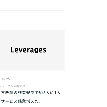
.06.25
リリース
若年層領域
き方改革の残業規制で約5人に1人
「サービス残業増えた」