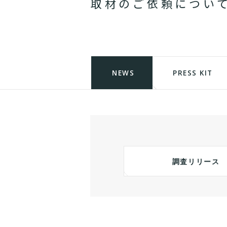
取
材
の
ご
依
頼
に
つ
い
NEWS
PRESS KIT
調査リリース