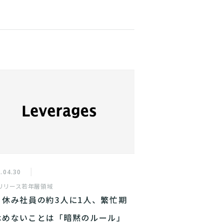
.04.30
リリース
若年層領域
日休み社員の約3人に1人、繁忙期
休めないことは「暗黙のルール」