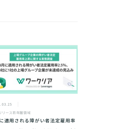
.03.25
リリース
若年層領域
月に適用される障がい者法定雇用率