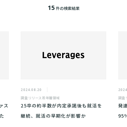
15
件の検索結果
2024.08.20
2024
調査リリース
若年層領域
調査
ァス
25卒の約半数が内定承諾後も就活を
発
た
継続、就活の早期化が影響か
95