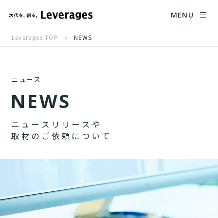
MENU
Leverages TOP
NEWS
ニュース
N
E
W
S
ニ
ュ
ー
ス
リ
リ
ー
ス
や
取
材
の
ご
依
頼
に
つ
い
て