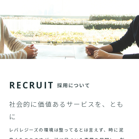
R
E
C
R
U
I
T
採用について
社会的に価値あるサービスを、とも
に
レバレジーズの環境は整ってるとは言えず、時に泥