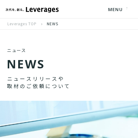
MENU
Leverages TOP
NEWS
ニュース
N
E
W
S
ニ
ュ
ー
ス
リ
リ
ー
ス
や
取
材
の
ご
依
頼
に
つ
い
て