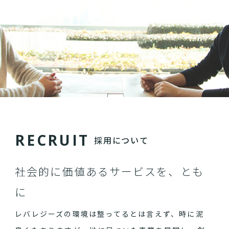
R
E
C
R
U
I
T
採用について
社会的に価値あるサービスを、とも
に
レバレジーズの環境は整ってるとは言えず、時に泥