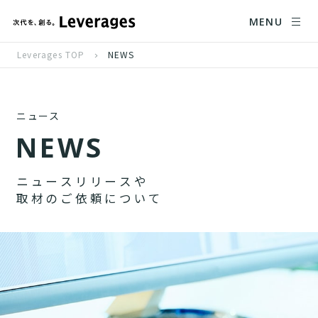
MENU
Leverages TOP
NEWS
ニュース
N
E
W
S
ニ
ュ
ー
ス
リ
リ
ー
ス
や
取
材
の
ご
依
頼
に
つ
い
て