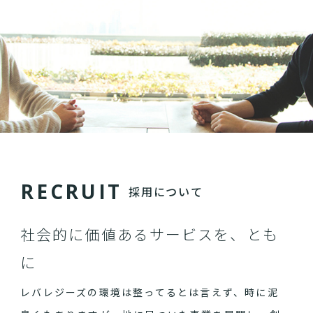
R
E
C
R
U
I
T
採用について
社会的に価値あるサービスを、とも
に
レバレジーズの環境は整ってるとは言えず、時に泥