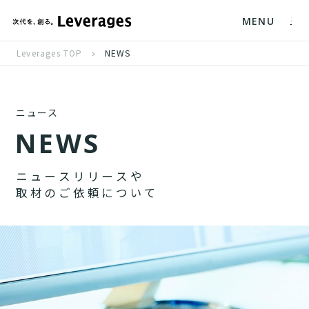
MENU
Leverages TOP
NEWS
ニュース
N
E
W
S
ニ
ュ
ー
ス
リ
リ
ー
ス
や
取
材
の
ご
依
頼
に
つ
い
て