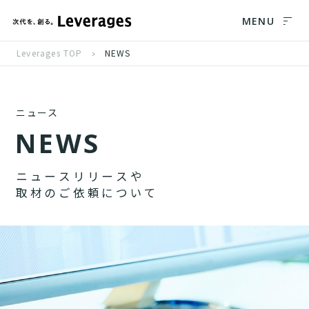
MENU
Leverages TOP
NEWS
ニュース
N
E
W
S
ニ
ュ
ー
ス
リ
リ
ー
ス
や
取
材
の
ご
依
頼
に
つ
い
て