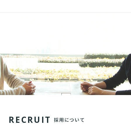
R
E
C
R
U
I
T
採用について