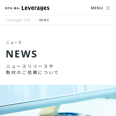
MENU
Leverages TOP
NEWS
ニュース
N
E
W
S
ニ
ュ
ー
ス
リ
リ
ー
ス
や
取
材
の
ご
依
頼
に
つ
い
て