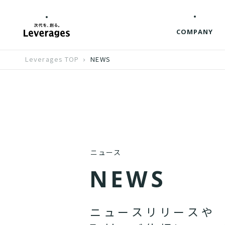
COMPANY
Leverages TOP
NEWS
ニュース
N
E
W
S
ニ
ュ
ー
ス
リ
リ
ー
ス
や