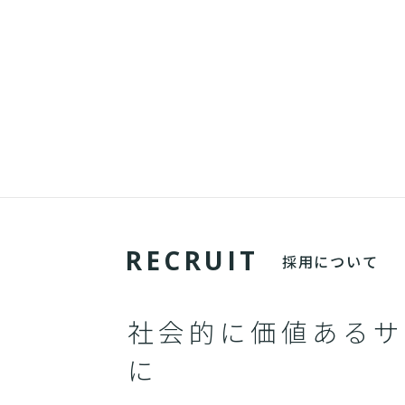
R
E
C
R
U
I
T
採用について
社会的に価値あるサ
に