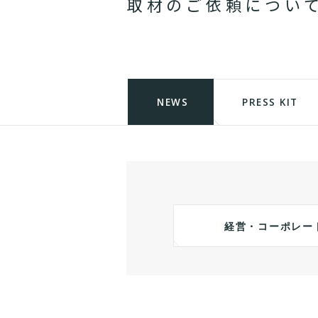
取
材
の
ご
依
頼
に
つ
い
NEWS
PRESS KIT
経営・コーポレー