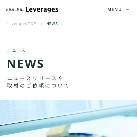
MENU
Leverages TOP
NEWS
ニュース
N
E
W
S
ニ
ュ
ー
ス
リ
リ
ー
ス
や
取
材
の
ご
依
頼
に
つ
い
て