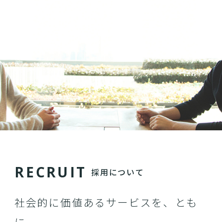
R
E
C
R
U
I
T
採用について
社会的に価値あるサービスを、とも
に