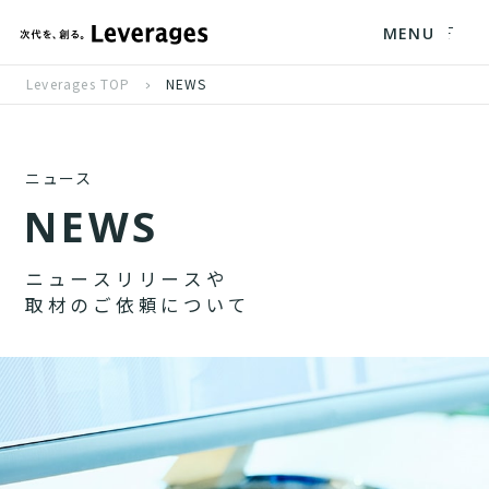
MENU
Leverages TOP
NEWS
ニュース
N
E
W
S
ニ
ュ
ー
ス
リ
リ
ー
ス
や
取
材
の
ご
依
頼
に
つ
い
て