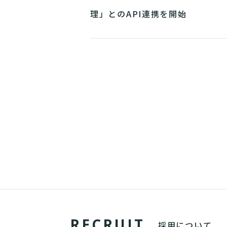
理」とのAPI連携を開始
R
E
C
R
U
I
T
採用について