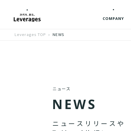
COMPANY
Leverages TOP
NEWS
ニュース
N
E
W
S
ニ
ュ
ー
ス
リ
リ
ー
ス
や