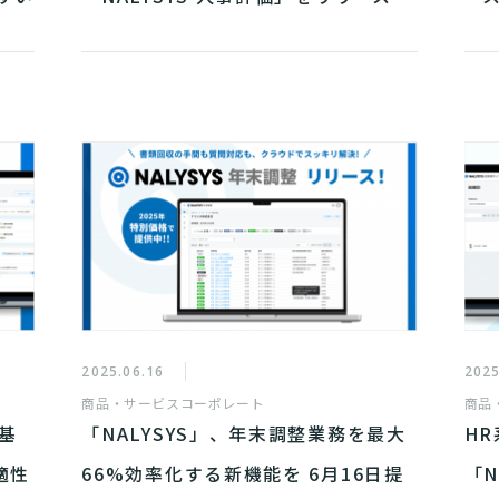
2025.06.16
2025
商品・サービス
コーポレート
商品
基
「NALYSYS」、年末調整業務を最大
HR
適性
66%効率化する新機能を 6月16日提
「N