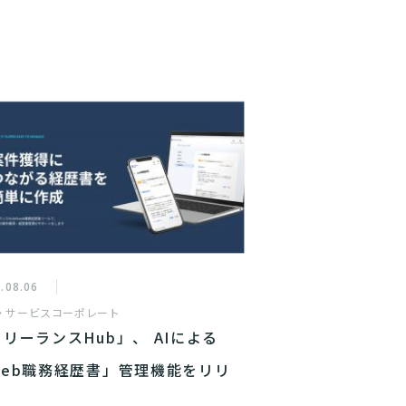
.08.06
・サービス
コーポレート
リーランスHub」、 AIによる
web職務経歴書」管理機能をリリ
ス