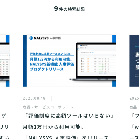
9
件の検索結果
2025.08.18
2025
商品・サービス
コーポレート
商品
ンゲ
「評価制度に高額ツールはいらない」
「フ
リリ
月額1万円から利用可能、
「
やすい
「NALYSYS 人事評価」をリリース
ー