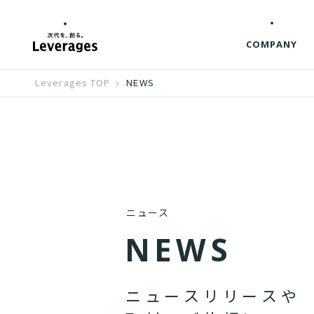
COMPANY
Leverages TOP
NEWS
ニュース
N
E
W
S
ニ
ュ
ー
ス
リ
リ
ー
ス
や