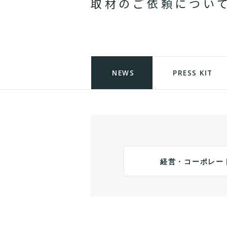
取
材
の
ご
依
頼
に
つ
い
NEWS
PRESS KIT
経営・コーポレー