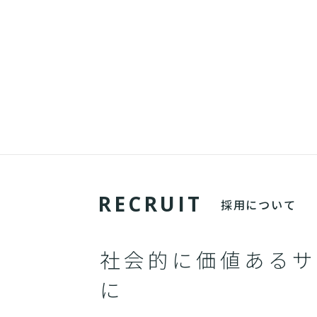
R
E
C
R
U
I
T
採用について
社会的に価値あるサ
に