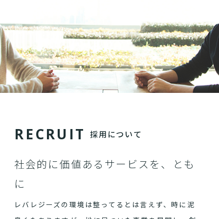
R
E
C
R
U
I
T
採用について
社会的に価値あるサービスを、とも
に
レバレジーズの環境は整ってるとは言えず、時に泥