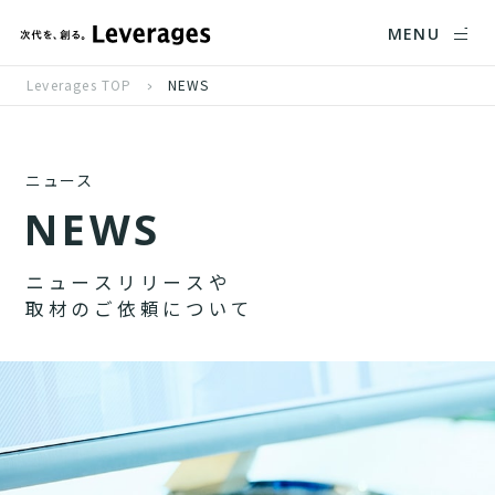
MENU
Leverages TOP
NEWS
ニュース
N
E
W
S
ニ
ュ
ー
ス
リ
リ
ー
ス
や
取
材
の
ご
依
頼
に
つ
い
て