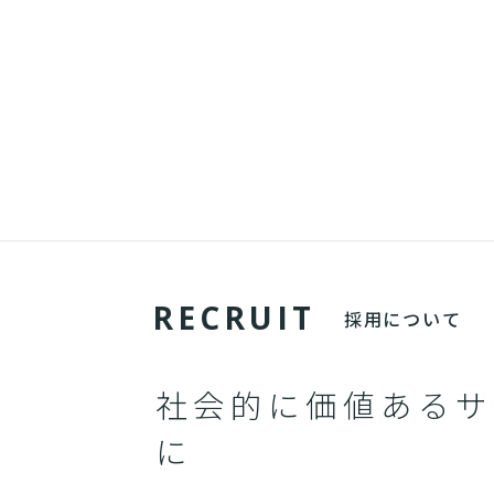
R
E
C
R
U
I
T
採用について
社会的に価値あるサ
に