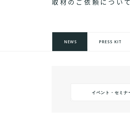
取
材
の
ご
依
頼
に
つ
い
NEWS
PRESS KIT
イベント・セミナ