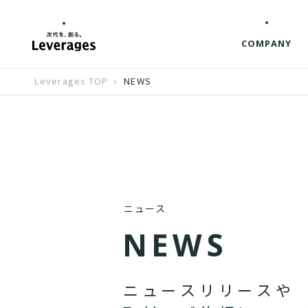
COMPANY
Leverages TOP
NEWS
ニュース
N
E
W
S
ニ
ュ
ー
ス
リ
リ
ー
ス
や