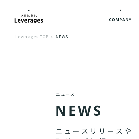
COMPANY
Leverages TOP
NEWS
ニュース
N
E
W
S
ニ
ュ
ー
ス
リ
リ
ー
ス
や