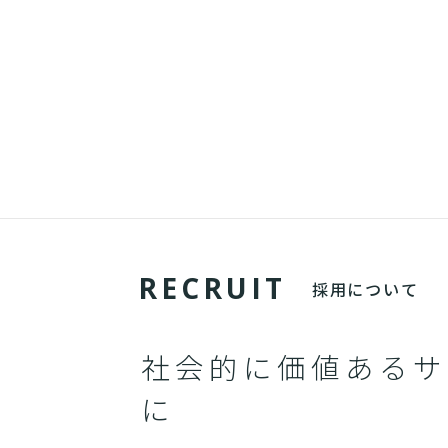
R
E
C
R
U
I
T
採用について
社会的に価値あるサ
に