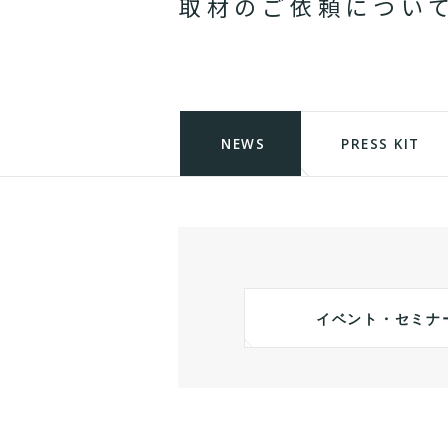
取
材
の
ご
依
頼
に
つ
い
NEWS
PRESS KIT
イベント・セミナ