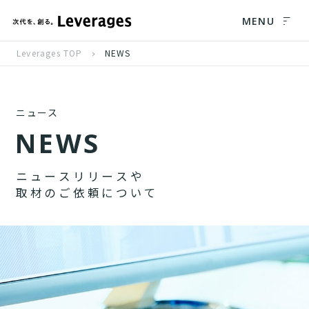
MENU
Leverages TOP
NEWS
ニュース
N
E
W
S
ニ
ュ
ー
ス
リ
リ
ー
ス
や
取
材
の
ご
依
頼
に
つ
い
て