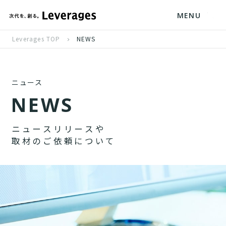
MENU
Leverages TOP
NEWS
ニュース
N
E
W
S
ニ
ュ
ー
ス
リ
リ
ー
ス
や
取
材
の
ご
依
頼
に
つ
い
て