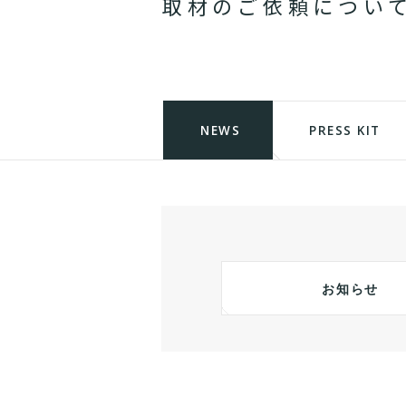
取
材
の
ご
依
頼
に
つ
い
NEWS
PRESS KIT
お知らせ