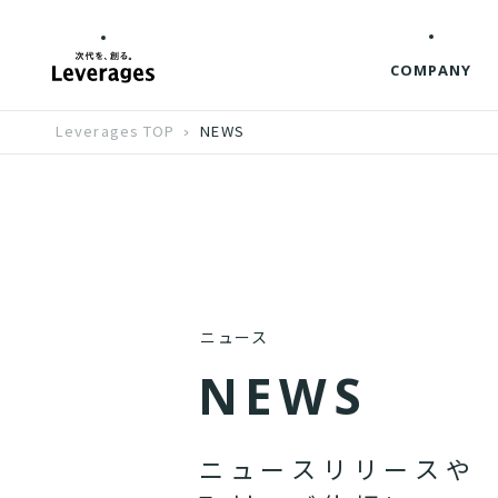
COMPANY
Leverages TOP
NEWS
ニュース
N
E
W
S
ニ
ュ
ー
ス
リ
リ
ー
ス
や