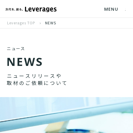
MENU
Leverages TOP
NEWS
ニュース
N
E
W
S
ニ
ュ
ー
ス
リ
リ
ー
ス
や
取
材
の
ご
依
頼
に
つ
い
て