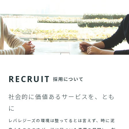
R
E
C
R
U
I
T
採用について
社会的に価値あるサービスを、とも
に
レバレジーズの環境は整ってるとは言えず、時に泥