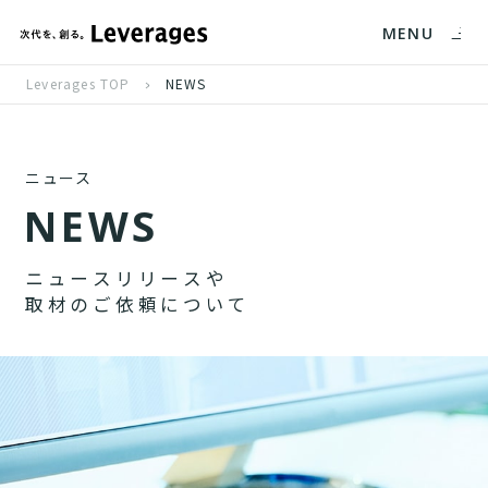
MENU
Leverages TOP
NEWS
ニュース
N
E
W
S
ニ
ュ
ー
ス
リ
リ
ー
ス
や
取
材
の
ご
依
頼
に
つ
い
て