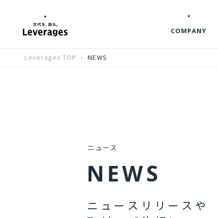
COMPANY
Leverages TOP
NEWS
ニュース
N
E
W
S
ニ
ュ
ー
ス
リ
リ
ー
ス
や