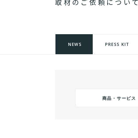
取
材
の
ご
依
頼
に
つ
い
NEWS
PRESS KIT
商品・サービス