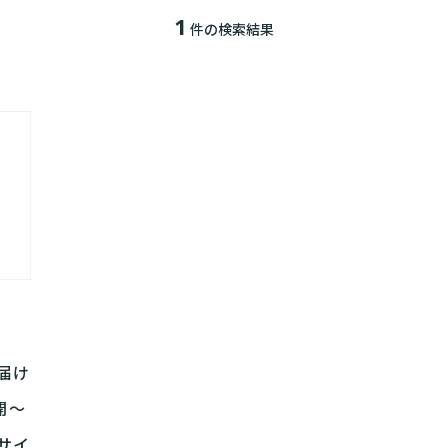
1
件の検索結果
届け
開～
サイ