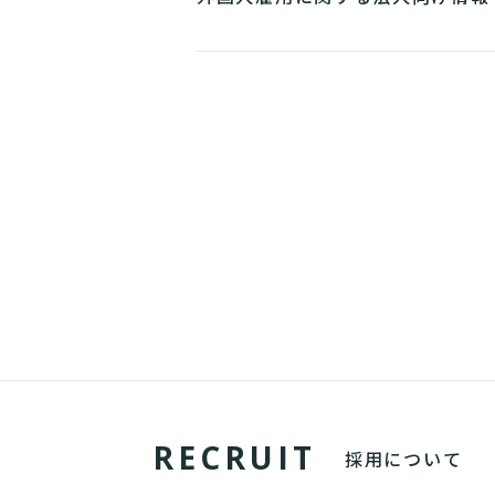
ト～
R
E
C
R
U
I
T
採用について