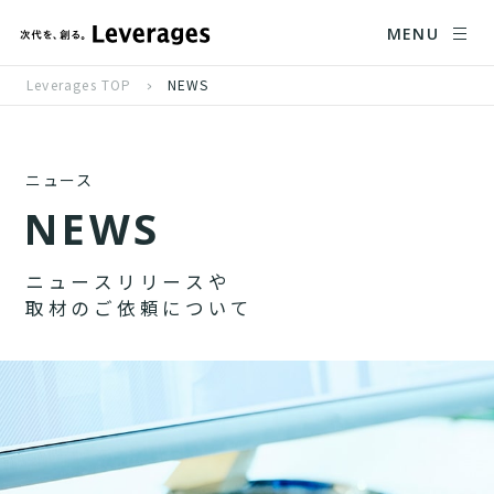
MENU
Leverages TOP
NEWS
ニュース
N
E
W
S
ニ
ュ
ー
ス
リ
リ
ー
ス
や
取
材
の
ご
依
頼
に
つ
い
て