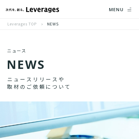
MENU
Leverages TOP
NEWS
ニュース
N
E
W
S
ニ
ュ
ー
ス
リ
リ
ー
ス
や
取
材
の
ご
依
頼
に
つ
い
て