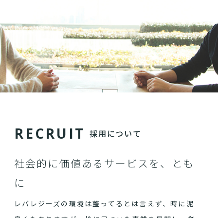
R
E
C
R
U
I
T
採用について
社会的に価値あるサービスを、とも
に
レバレジーズの環境は整ってるとは言えず、時に泥