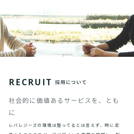
R
E
C
R
U
I
T
採用について
社会的に価値あるサービスを、とも
に
レバレジーズの環境は整ってるとは言えず、時に泥