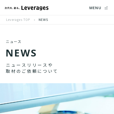
MENU
Leverages TOP
NEWS
ニュース
N
E
W
S
ニ
ュ
ー
ス
リ
リ
ー
ス
や
取
材
の
ご
依
頼
に
つ
い
て