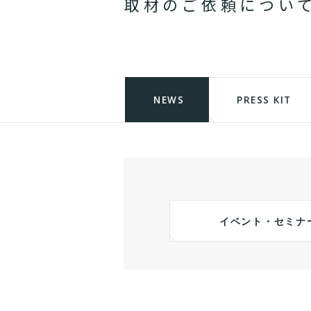
取
材
の
ご
依
頼
に
つ
い
NEWS
PRESS KIT
イベント・セミナ