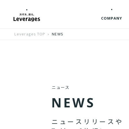
COMPANY
Leverages TOP
NEWS
ニュース
N
E
W
S
ニ
ュ
ー
ス
リ
リ
ー
ス
や