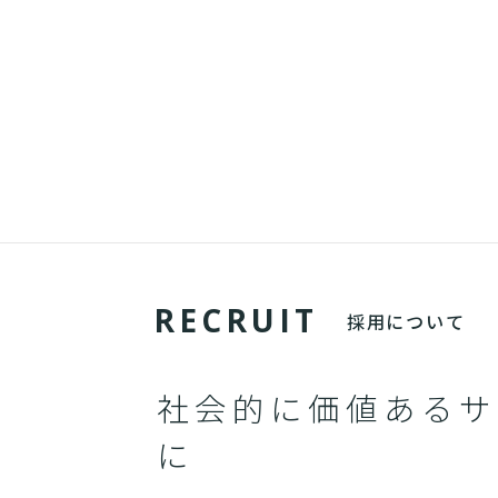
R
E
C
R
U
I
T
採用について
社会的に価値あるサ
に