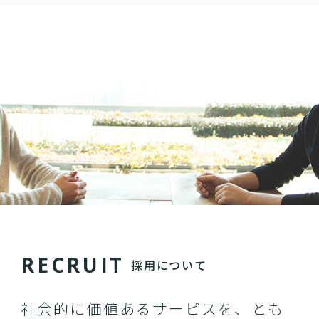
R
E
C
R
U
I
T
採用について
社会的に価値あるサービスを、とも