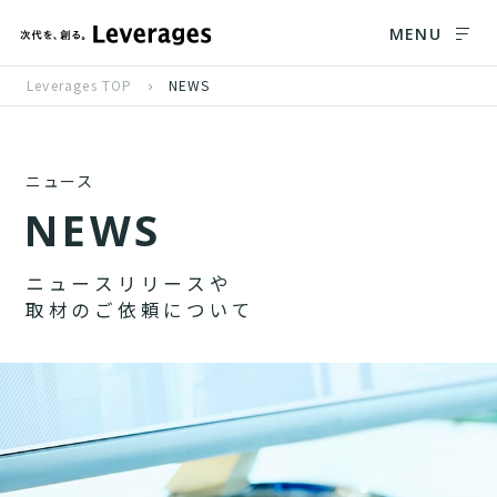
MENU
Leverages TOP
NEWS
ニュース
N
E
W
S
ニ
ュ
ー
ス
リ
リ
ー
ス
や
取
材
の
ご
依
頼
に
つ
い
て