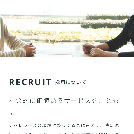
R
E
C
R
U
I
T
採用について
社会的に価値あるサービスを、とも
に
レバレジーズの環境は整ってるとは言えず、時に泥