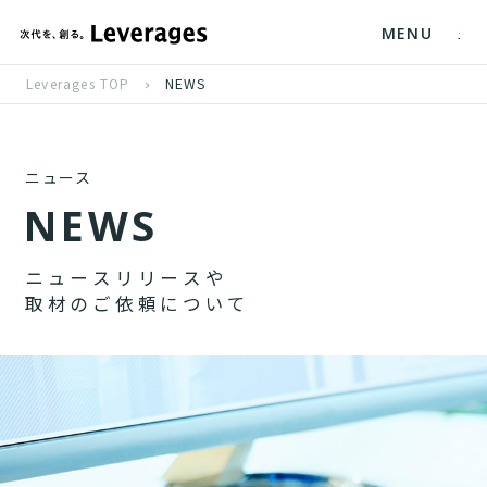
MENU
Leverages TOP
NEWS
ニュース
N
E
W
S
ニ
ュ
ー
ス
リ
リ
ー
ス
や
取
材
の
ご
依
頼
に
つ
い
て