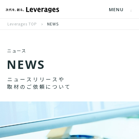
MENU
Leverages TOP
NEWS
ニュース
N
E
W
S
ニ
ュ
ー
ス
リ
リ
ー
ス
や
取
材
の
ご
依
頼
に
つ
い
て