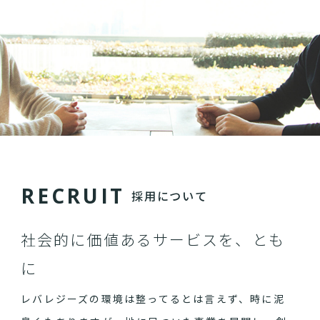
R
E
C
R
U
I
T
採用について
社会的に価値あるサービスを、とも
に
レバレジーズの環境は整ってるとは言えず、時に泥