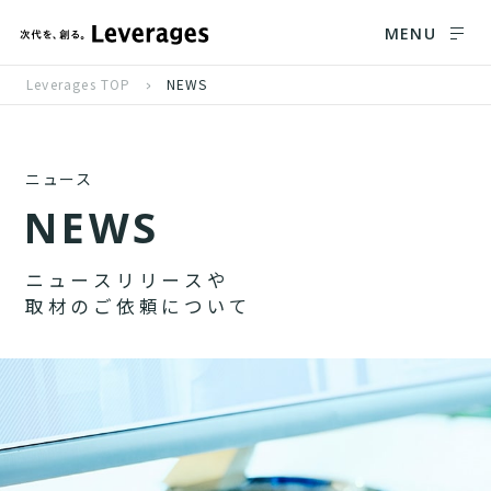
MENU
Leverages TOP
NEWS
ニュース
N
E
W
S
ニ
ュ
ー
ス
リ
リ
ー
ス
や
取
材
の
ご
依
頼
に
つ
い
て