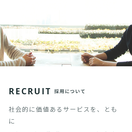
R
E
C
R
U
I
T
採用について
社会的に価値あるサービスを、とも
に