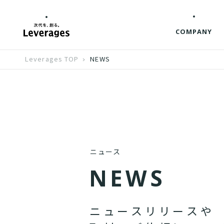
COMPANY
Leverages TOP
NEWS
ニュース
N
E
W
S
ニ
ュ
ー
ス
リ
リ
ー
ス
や