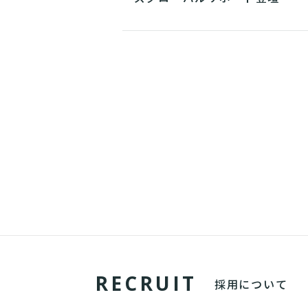
R
E
C
R
U
I
T
採用について