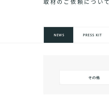
取
材
の
ご
依
頼
に
つ
い
NEWS
PRESS KIT
その他