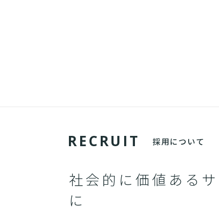
R
E
C
R
U
I
T
採用について
社会的に価値あるサ
に