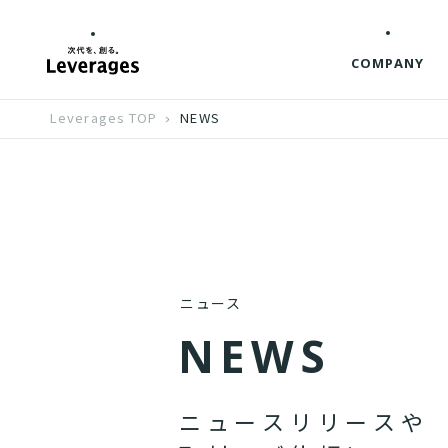
COMPANY
Leverages TOP
NEWS
ニュース
N
E
W
S
ニ
ュ
ー
ス
リ
リ
ー
ス
や