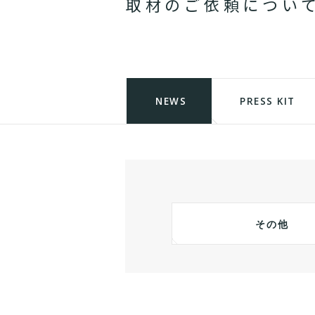
取
材
の
ご
依
頼
に
つ
い
NEWS
PRESS KIT
その他