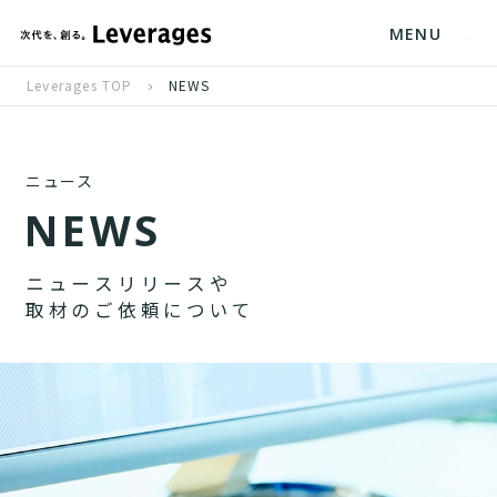
MENU
Leverages TOP
NEWS
ニュース
N
E
W
S
ニ
ュ
ー
ス
リ
リ
ー
ス
や
取
材
の
ご
依
頼
に
つ
い
て