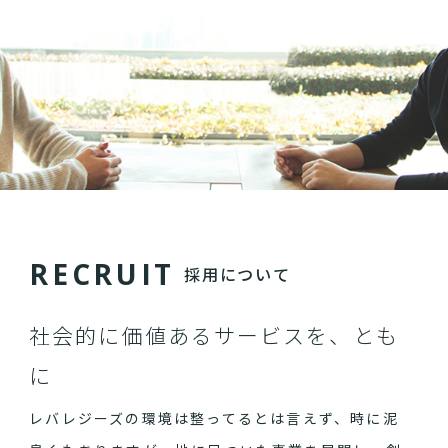
R
E
C
R
U
I
T
採用について
社会的に価値あるサービスを、とも
に
レバレジーズの環境は整ってるとは言えず、時に泥