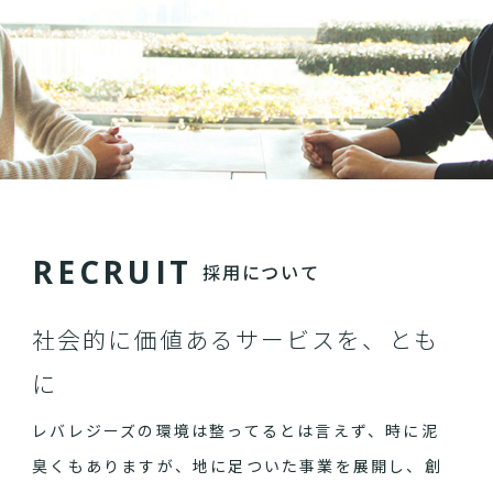
R
E
C
R
U
I
T
採用について
社会的に価値あるサービスを、とも
に
レバレジーズの環境は整ってるとは言えず、時に泥
臭くもありますが、地に足ついた事業を展開し、創