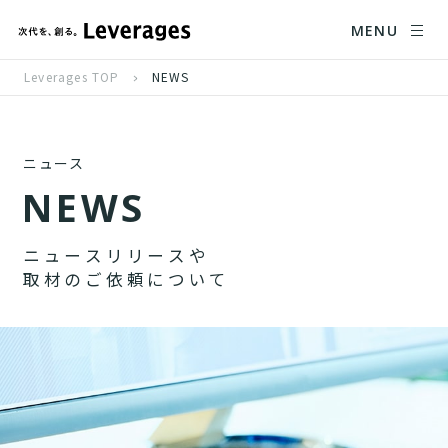
MENU
Leverages TOP
NEWS
ニュース
N
E
W
S
ニ
ュ
ー
ス
リ
リ
ー
ス
や
取
材
の
ご
依
頼
に
つ
い
て