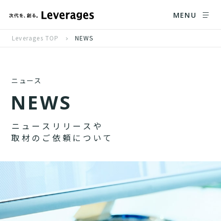
MENU
Leverages TOP
NEWS
ニュース
N
E
W
S
ニ
ュ
ー
ス
リ
リ
ー
ス
や
取
材
の
ご
依
頼
に
つ
い
て