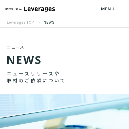
MENU
Leverages TOP
NEWS
ニュース
N
E
W
S
ニ
ュ
ー
ス
リ
リ
ー
ス
や
取
材
の
ご
依
頼
に
つ
い
て