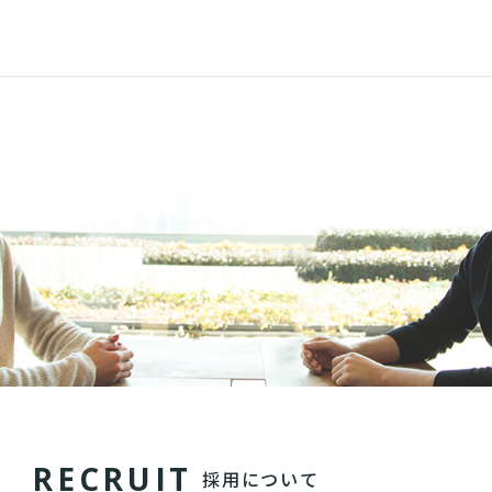
R
E
C
R
U
I
T
採用について