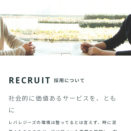
R
E
C
R
U
I
T
採用について
社会的に価値あるサービスを、とも
に
レバレジーズの環境は整ってるとは言えず、時に泥