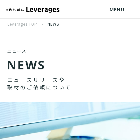
MENU
Leverages TOP
NEWS
ニュース
N
E
W
S
ニ
ュ
ー
ス
リ
リ
ー
ス
や
取
材
の
ご
依
頼
に
つ
い
て