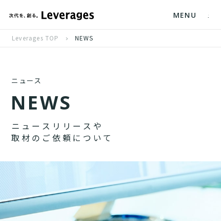
MENU
Leverages TOP
NEWS
ニュース
N
E
W
S
ニ
ュ
ー
ス
リ
リ
ー
ス
や
取
材
の
ご
依
頼
に
つ
い
て