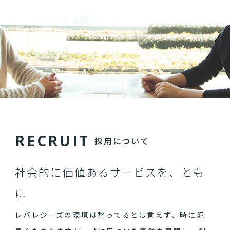
R
E
C
R
U
I
T
採用について
社会的に価値あるサービスを、とも
に
レバレジーズの環境は整ってるとは言えず、時に泥