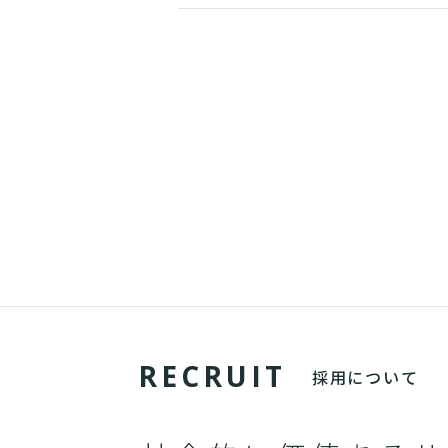
R
E
C
R
U
I
T
採用について