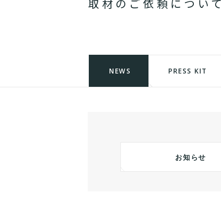
取
材
の
ご
依
頼
に
つ
い
NEWS
PRESS KIT
お知らせ