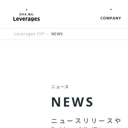
COMPANY
Leverages TOP
NEWS
ニュース
N
E
W
S
ニ
ュ
ー
ス
リ
リ
ー
ス
や