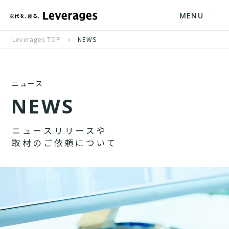
MENU
Leverages TOP
NEWS
ニュース
N
E
W
S
ニ
ュ
ー
ス
リ
リ
ー
ス
や
取
材
の
ご
依
頼
に
つ
い
て