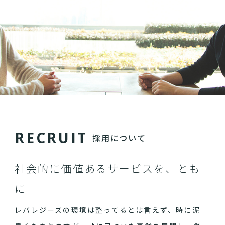
R
E
C
R
U
I
T
採用について
社会的に価値あるサービスを、とも
に
レバレジーズの環境は整ってるとは言えず、時に泥