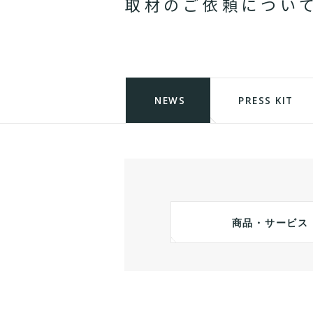
取
材
の
ご
依
頼
に
つ
い
NEWS
PRESS KIT
商品・サービス