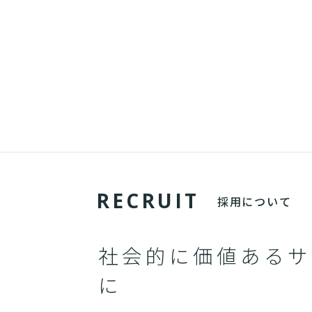
R
E
C
R
U
I
T
採用について
社会的に価値あるサ
に