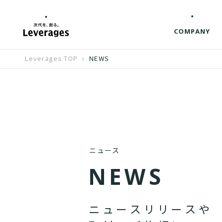
COMPANY
Leverages TOP
NEWS
ニュース
N
E
W
S
ニ
ュ
ー
ス
リ
リ
ー
ス
や