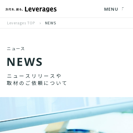
MENU
Leverages TOP
NEWS
ニュース
N
E
W
S
ニ
ュ
ー
ス
リ
リ
ー
ス
や
取
材
の
ご
依
頼
に
つ
い
て