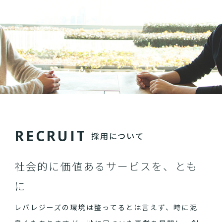
R
E
C
R
U
I
T
採用について
社会的に価値あるサービスを、とも
に
レバレジーズの環境は整ってるとは言えず、時に泥